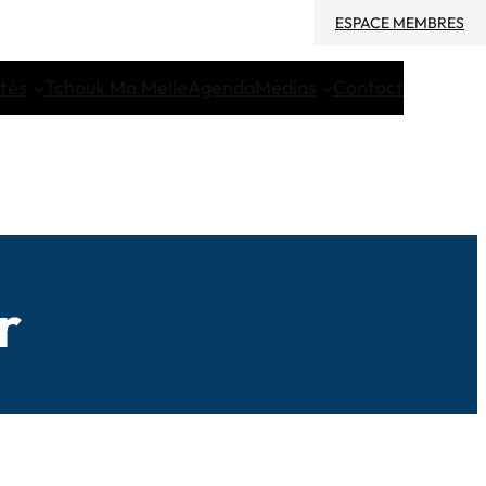
ESPACE MEMBRES
ités
Tchouk Ma Melle
Agenda
Médias
Contact
r