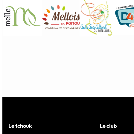
Le tchouk
Le club