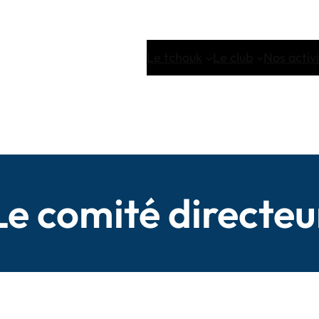
Le tchouk
Le club
Nos activ
Le comité directeu