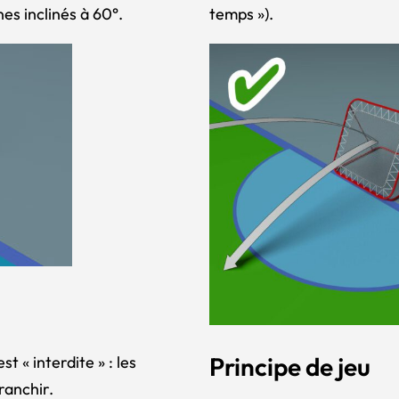
nes inclinés à 60°.
temps »).
Principe de jeu
 « interdite » : les
franchir.