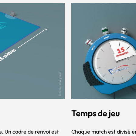
Temps de jeu
s. Un cadre de renvoi est
Chaque match est divisé en