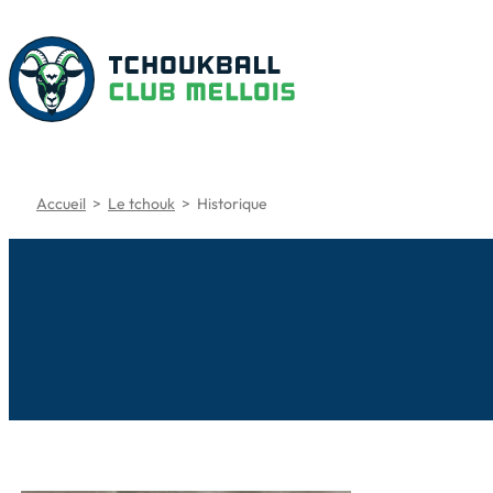
Aller
au
contenu
Accueil
>
Le tchouk
>
Historique