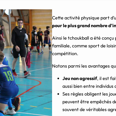
Cette activité physique part d
pour le plus grand nombre d’in
Ainsi le tchoukball a été conçu
familiale, comme sport de lois
compétition.
Notons parmi les avantages qu’o
Jeu non agressif
, il est 
aussi bien entre individus 
Ses règles obligent les jo
peuvent être empêchés de 
souvent de véritables agr