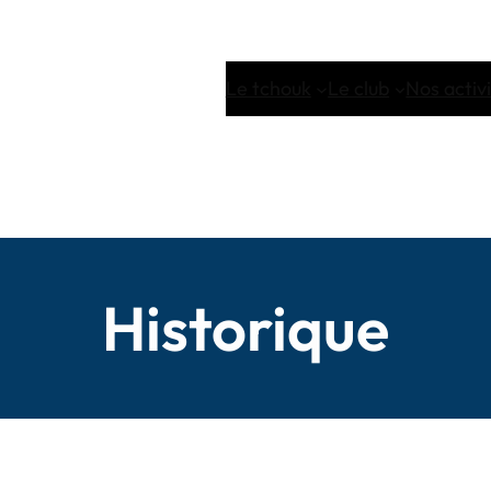
Le tchouk
Le club
Nos activ
Historique