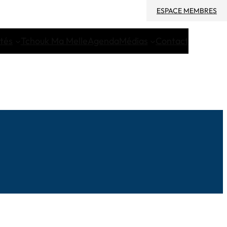
ESPACE MEMBRES
ités
Tchouk Ma Melle
Agenda
Médias
Contact