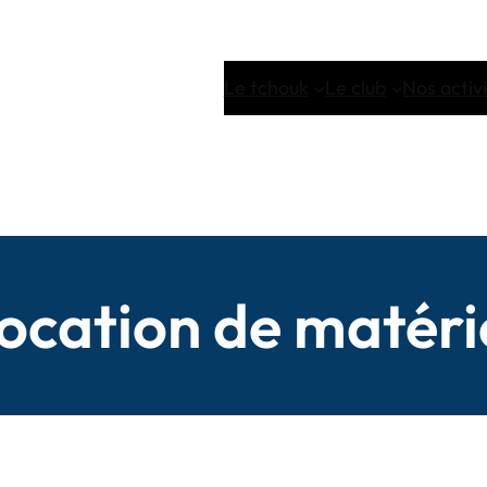
Le tchouk
Le club
Nos activ
ocation de matéri