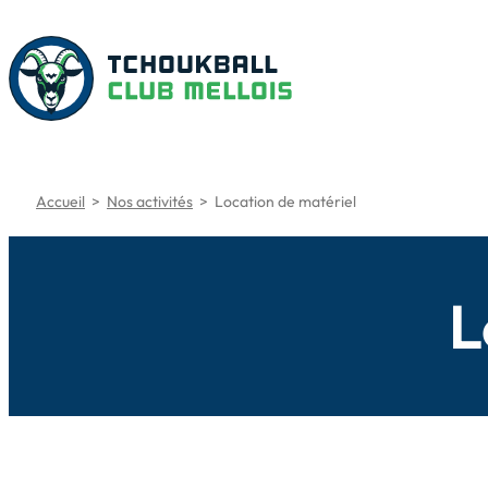
Aller
au
contenu
Accueil
>
Nos activités
>
Location de matériel
L