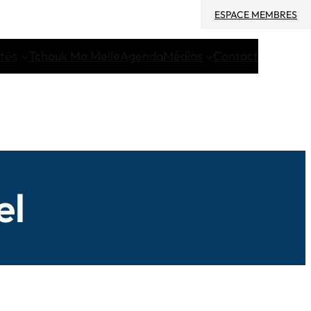
ESPACE MEMBRES
ités
Tchouk Ma Melle
Agenda
Médias
Contact
el