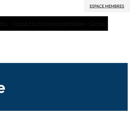
ESPACE MEMBRES
ités
Tchouk Ma Melle
Agenda
Médias
Contact
e