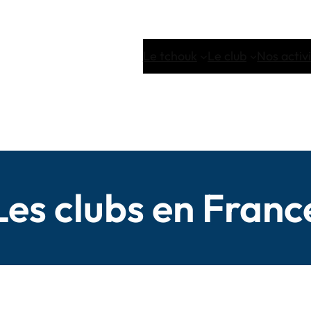
Le tchouk
Le club
Nos activ
Les clubs en Franc